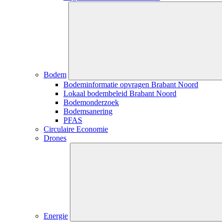
Sluiten
submenu
Bodem
Bodeminformatie opvragen Brabant Noord
Lokaal bodembeleid Brabant Noord
Bodemonderzoek
Bodemsanering
PFAS
Circulaire Economie
Drones
Sluiten
submenu
Energie