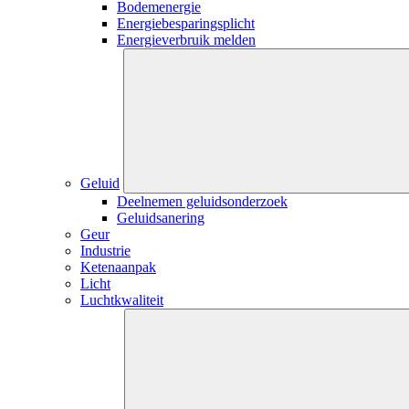
Bodemenergie
Energiebesparingsplicht
Energieverbruik melden
Sluiten
submenu
Geluid
Deelnemen geluidsonderzoek
Geluidsanering
Geur
Industrie
Ketenaanpak
Licht
Luchtkwaliteit
Sluiten
submenu