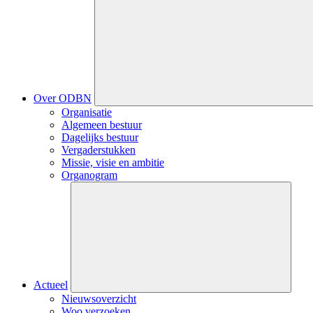
Sluiten
submenu
Hoofdnavigatie
Over ODBN
Organisatie
Algemeen bestuur
Dagelijks bestuur
Vergaderstukken
Missie, visie en ambitie
Organogram
Sluiten
submenu
Actueel
Nieuwsoverzicht
Woo verzoeken