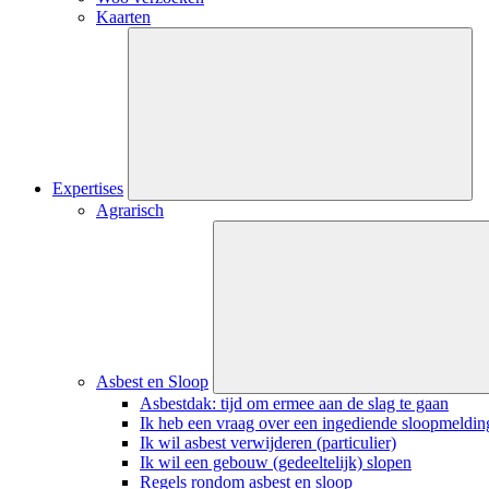
Kaarten
Sluiten
submenu
Expertises
Agrarisch
Sluiten
submenu
Asbest en Sloop
Asbestdak: tijd om ermee aan de slag te gaan
Ik heb een vraag over een ingediende sloopmeldin
Ik wil asbest verwijderen (particulier)
Ik wil een gebouw (gedeeltelijk) slopen
Regels rondom asbest en sloop