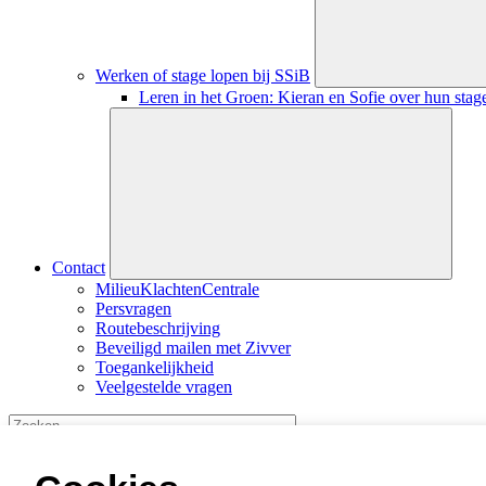
Werken of stage lopen bij SSiB
Leren in het Groen: Kieran en Sofie over hun stag
Sluiten
submenu
Contact
MilieuKlachtenCentrale
Persvragen
Routebeschrijving
Beveiligd mailen met Zivver
Toegankelijkheid
Veelgestelde vragen
Start
zoekopdracht